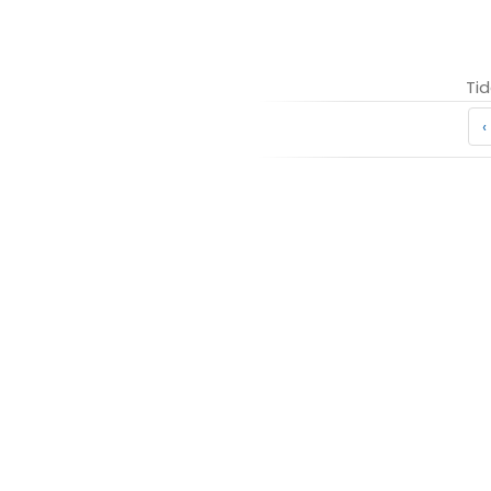
Tid
‹