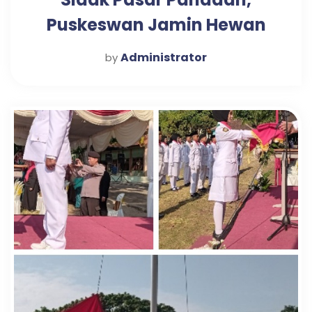
Puskeswan Jamin Hewan
Kurban Aman dan Sehat
Administrator
by