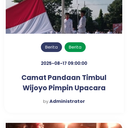
Berita
Berita
2025-08-17 09:00:00
Camat Pandaan Timbul
Wijoyo Pimpin Upacara
Detik-Detik Proklamasi
Administrator
by
Kemerdekaan RI ke 80