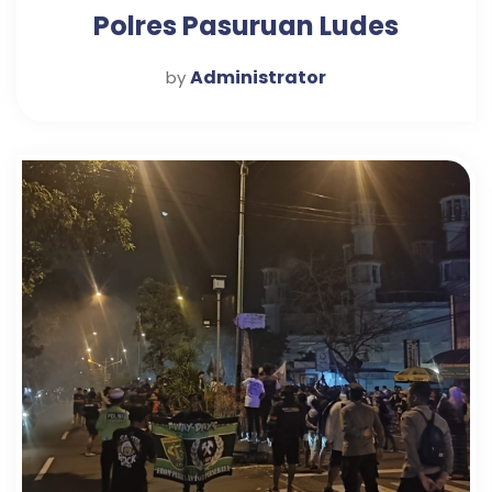
Polres Pasuruan Ludes
Hanya Satu Jam
Administrator
by