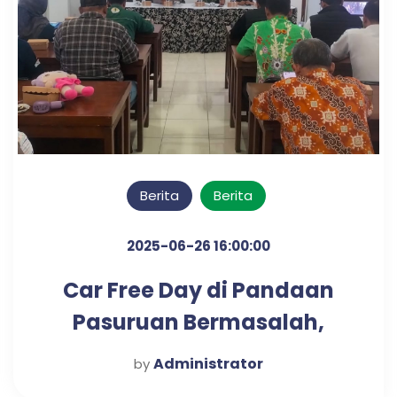
Berita
Berita
2025-06-26 16:00:00
Car Free Day di Pandaan
Pasuruan Bermasalah,
Pemangku Wilayah Panggil
Administrator
by
Penyelenggara