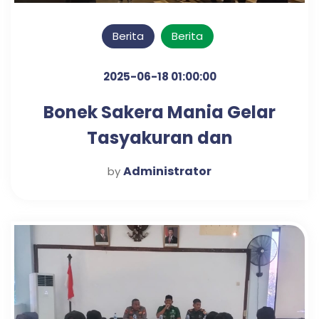
Berita
Berita
2025-06-18 01:00:00
Bonek Sakera Mania Gelar
Tasyakuran dan
Longmarch Dalam Rangka
Administrator
by
HUT Persebaya ke 89 di
Wilayah Pandaan