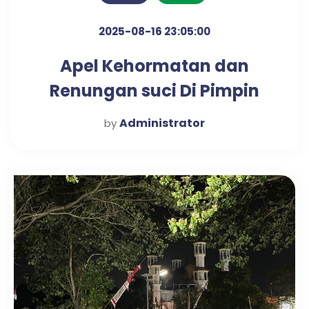
2025-08-16 23:05:00
Apel Kehormatan dan
Renungan suci Di Pimpin
Langsung oleh Danramil
Administrator
by
0819 Pandaan