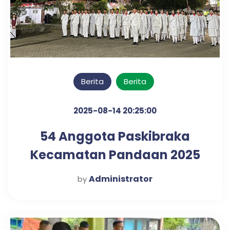
Berita
Berita
2025-08-14 20:25:00
54 Anggota Paskibraka
Kecamatan Pandaan 2025
Resmi di Kukuhkan, Siap
Administrator
by
Kibarkan Merah Putih Pada
HUT RI ke 80