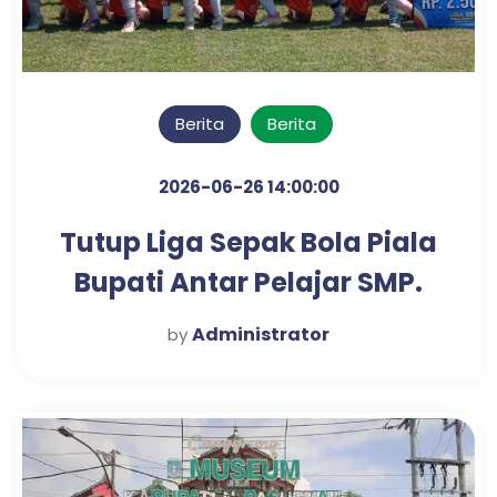
Berita
Berita
2026-06-26 14:00:00
Tutup Liga Sepak Bola Piala
Bupati Antar Pelajar SMP.
Mas Rusdi : Kita Bangun
Administrator
by
Fondasi Sepakbola secara
Berjenjang, Elit dan
Disegani