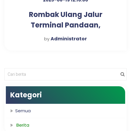
Rombak Ulang Jalur
Terminal Pandaan,
Bongkar Water Barrier, Tak
Administrator
by
Lagi Fungsikan Jalur
Searah
Kategori
Semua
Berita